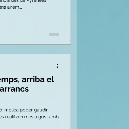
ncia des de Pyrenees
ens anem...
emps, arriba el
arrancs
xò implica poder gaudir
ue es realitzen més a gust amb