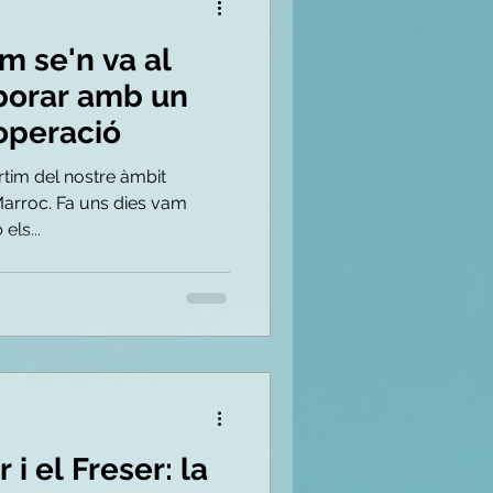
m se'n va al
aborar amb un
operació
tim del nostre àmbit
Marroc. Fa uns dies vam
els...
 i el Freser: la