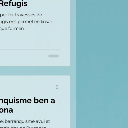
 Refugis
er fer travesses de
fugis ens permet endinsar-
que formen...
ranquisme ben a
lona
 del barranquisme avui et