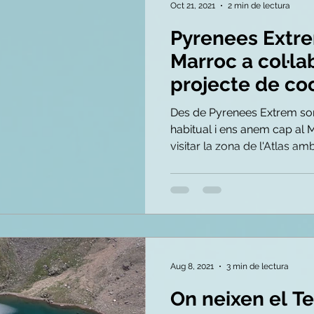
Oct 21, 2021
2 min de lectura
Pyrenees Extre
Marroc a col·l
projecte de co
Des de Pyrenees Extrem sor
habitual i ens anem cap al 
visitar la zona de l'Atlas amb 
Aug 8, 2021
3 min de lectura
On neixen el Ter