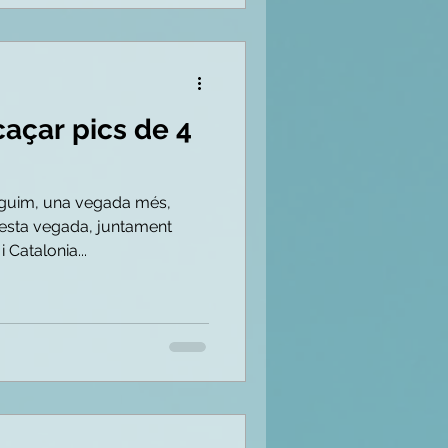
caçar pics de 4
guim, una vegada més,
esta vegada, juntament
 Catalonia...