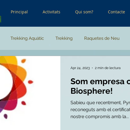
Principal
Activitats
Qui som?
Contacte
Trekking Aquàtic
Trekking
Raquetes de Neu
Apr 24, 2023
2 min de lectura
Som empresa c
Biosphere!
Sabíeu que recentment, Py
reconeguts amb el certifica
nostre compromís amb la...