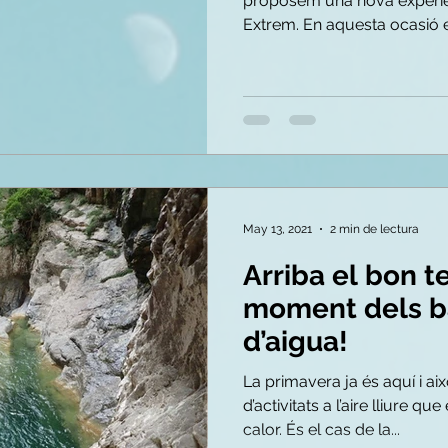
proposem una nova experiè
Extrem. En aquesta ocasió 
May 13, 2021
2 min de lectura
Arriba el bon t
moment dels b
d’aigua!
La primavera ja és aquí i ai
d’activitats a l’aire lliure q
calor. És el cas de la...