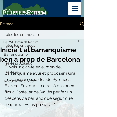
Entrada
Totes les entrades
Jul 4, 2021
2 min de lectura
Totes les entrades
Inicia´t al barranquisme
Barranquisme
ben a prop de Barcelona
Trekking Aquàtic
Si vols iniciar-te en el món del 
Trekking
barranquisme avui et proposem una 
nova experiència des de Pyrenees 
Raquetes de Neu
Extrem. En aquesta ocasió ens anem 
fins a Castellar del Vallès per fer un 
descens de barranc que segur que 
t’enganxa. Estàs preparat?