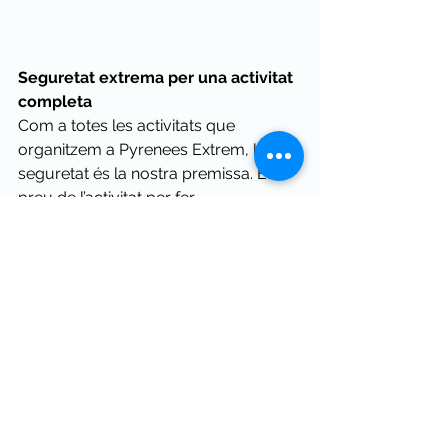
Seguretat extrema per una activitat 
completa
Com a totes les activitats que 
organitzem a Pyrenees Extrem, la 
seguretat és la nostra premissa. El 
preu de l’activitat per fer 
barranquisme a Castellar conté una 
assegurança completa. El material 
com els cascos, el neoprè aillant, els 
escarpins i el talabard també resten 
inclosos en el preu final. Des de 
l’organització us farem un ampli 
reportatge fotogràfic per tenir un bon 
record de l’experiència. 
I com que sabem que fer 
barranquisme fa venir gana, també 