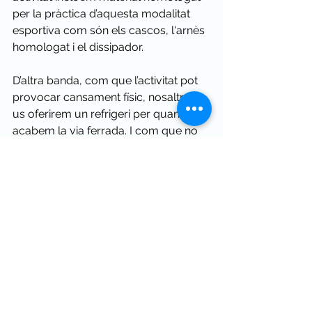
per la pràctica d’aquesta modalitat 
esportiva com són els cascos, l'arnès 
homologat i el dissipador.
D’altra banda, com que l’activitat pot 
provocar cansament físic, nosaltres 
us oferirem un refrigeri per quan 
acabem la via ferrada. I com que no 
volem que res quedi a l’oblit, la nostra 
empresa us regalarà un ampli 
reportatge fotogràfic per tal de 
recordar aquesta aventura.
Si vols consultar preus i fer reserva, 
clica aquí
Barranquisme