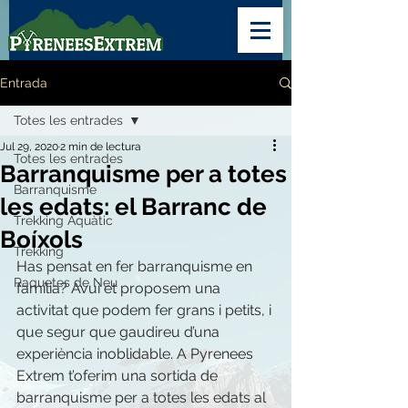
Entrada
Totes les entrades
Jul 29, 2020
2 min de lectura
Totes les entrades
Barranquisme per a totes
Barranquisme
les edats: el Barranc de
Trekking Aquàtic
Boíxols
Trekking
Has pensat en fer barranquisme en 
Raquetes de Neu
família? Avui et proposem una 
activitat que podem fer grans i petits, i 
que segur que gaudireu d’una 
experiència inoblidable. A Pyrenees 
Extrem t’oferim una sortida de 
barranquisme per a totes les edats al 