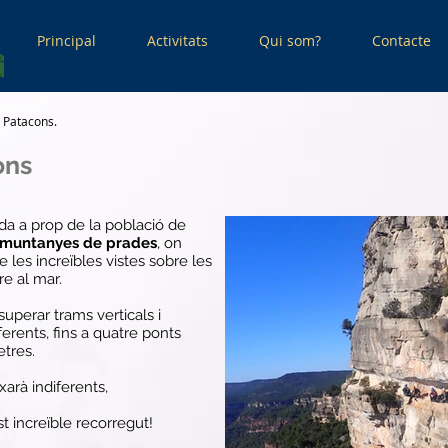
Principal
Activitats
Qui som?
Contacte
e Patacons.
ons
da a prop de la població de
muntanyes de prades
, on
les increïbles vistes sobre les
e al mar.
uperar trams verticals i
erents, fins a quatre ponts
etres.
arà indiferents,
t increïble recorregut!