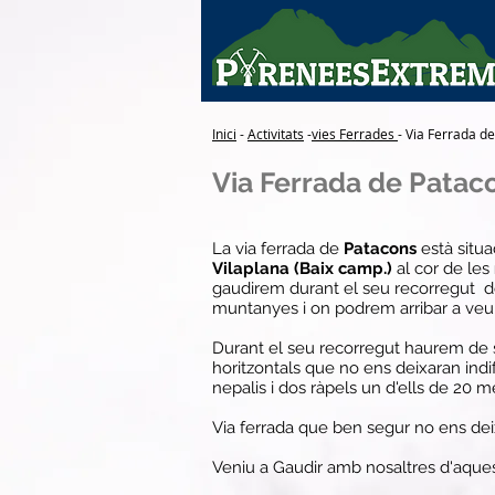
Inici
-
Activitats
-
vies Ferrades
- Via Ferrada d
Via Ferrada de Patac
La via ferrada de
Patacons
està situa
Vilaplana (Baix camp.)
al cor de les
gaudirem durant el seu recorregut de 
muntanyes i on podrem arribar a veur
Durant el seu recorregut haurem de s
horitzontals que no ens deixaran indif
nepalis i dos ràpels un d'ells de 20 m
Via ferrada que ben segur no ens deix
Veniu a Gaudir amb nosaltres d'aques