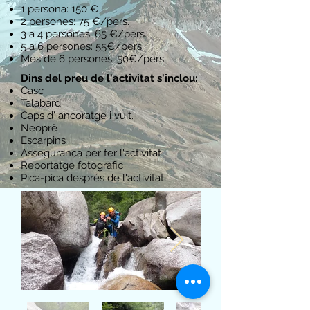
1 persona: 150 €
2 persones: 75 €/pers.
3 a 4 persones: 65 €/pers.
5 a 6 persones: 55€/pers.
Més de 6 persones: 50€/pers.
Dins del preu de l'activitat s'inclou:
Casc
Talabard
Caps d' ancoratge i vuit.
Neoprè
Escarpins
Assegurança per fer l'activitat
Reportatge fotogràfic
Pica-pica després de l'activitat