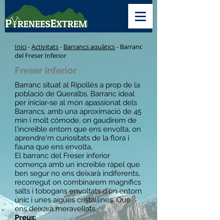
Inici
-
Activitats
-
Barrancs aquàtics
- Barranc
del Freser Inferior
Freser Inferior
Barranc situat al Ripollès a prop de la
població de Queralbs, Barranc ideal
per iniciar-se al món apassionat dels
Barrancs, amb una aproximació de 45
min i molt còmode, on gaudirem de
l'increible entorn que ens envolta, on
aprendre'm curiositats de la flora i
fauna que ens envolta,
El barranc del Freser inferior
comença amb un increïble ràpel que
ben segur no ens deixarà indiferents,
recorregut on combinarem magnífics
salts i tobogans envoltats d'un entorn
únic i unes aigües cristal·lines. Que
ens deixarà meravellats.
​Preus: