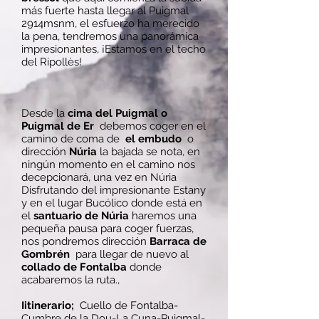
más fuerte hasta llegar al Puigmal
2914msnm, el esfuerzo ha merecido
la pena, tendremos una panorámica
impresionantes, ¡Estamos en el techo
del Ripollès!
Desde la
cima del Puigmal o
Puigmal de Er
debemos coger en el
camino de coma de
el embudo
o
dirección
Núria
la bajada se nota, en
ningún momento en el camino nos
decepcionará, una vez en Núria
Disfrutando del impresionante Estany
y en el lugar Bucólico donde está en
el
santuario de Núria
haremos una
pequeña pausa para coger fuerzas,
nos pondremos dirección
Barraca de
Gombrén
para llegar de nuevo al
collado de Fontalba
donde
acabaremos la ruta.,
Iitinerario;
Cuello de Fontalba-
Cumbre de la Dou-La Cuna-Puigmal-