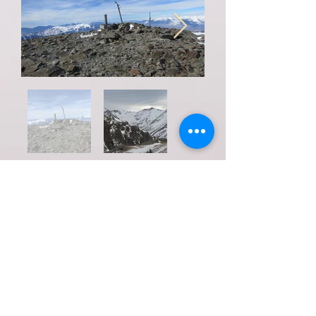
Dentro del precio de la salida
está incluido:
Guía de la actividad con guía/s
titulados y asesoramiento.
Seguro de Responsabilidad civil
(RC.) y de accidentes.
Reportaje Fotográfico.
Pica-pica al final de la actividad.