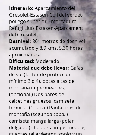
Itinerario:
Aparcamiento del
Gresolet-Estasen-Coll del verdet-
pollegó superior-Enforcadura-
Refugi Lluís Estasen-Aparcament
del Gresolet,
Desnivel:
861 metros de desnivel
acumulado y 8,9 kms. 5.30 horas
aproximadas.
Dificultad:
Moderado.
Material que debo llevar:
Gafas
de sol (factor de protección
mínimo 3 o 4), botas altas de
montaña impermeables,
(opcional.) Dos pares de
calcetines gruesos, camiseta
térmica, (1 capa.) Pantalones de
montaña (segunda capa. )
camiseta manga larga (polar
delgado.) chaqueta impermeable,
guantes talla vientos, soplo y un