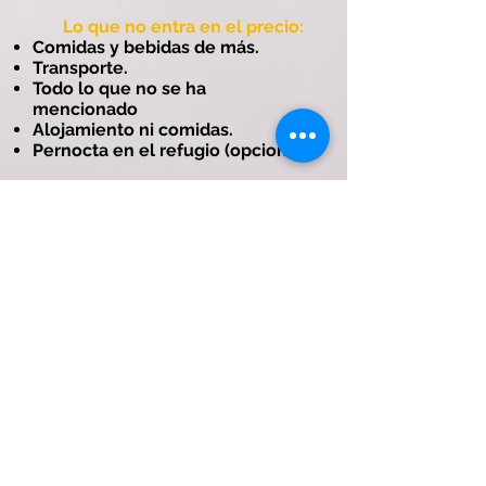
Lo que no entra en el precio:
Comidas y bebidas de más.
Transporte.
Todo lo que no se ha
mencionado
Alojamiento ni comidas.
Pernocta en el refugio (opcional.)
1persona150 €
2personas 75 € / per.
3 a 4 Personas 65 € / por
5 a 6 personas 55 € / por
Más de 6 personas 45 € / per.
(Dentro del precio entra el
Alquiler del Material.)
Para más información
consulte