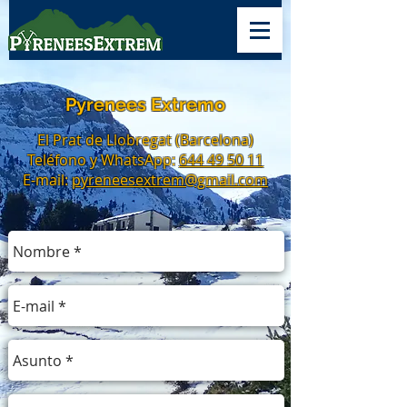
Pyrenees Extremo
El Prat de Llobregat (Barcelona)
Teléfono y WhatsApp:
644 49 50 11
E-mail:
pyreneesextrem@gmail.com