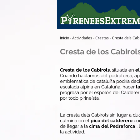
Inicio
-
Actividades
-
Crestas
- Cresta dels Cabi
Cresta de los Cabirol
Cresta de los Cabirols,
situada en
e
Cuando hablamos del pedraforca, ap
emblemática de cataluña podría decir
escalada alpina en Cataluña, hacer
l
progresa por el espolón del Calderer 
por todo pirineísta.
La cresta dels Cabirols sin lugar a d
culmina en el
pico del calderero
con
de llegar a la
cima del Pedraforca
, 
la actividad.