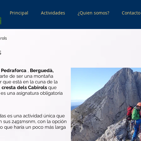
Principal
Actividades
¿Quien somos?
Contacto
rols
s
l Pedraforca
,
Berguedà,
arte de ser una montaña
 que está en la cuna de la
a cresta dels Cabirols
que
es una asignatura obligatoria
udas es una actividad única que
 sus 2491msnm, con la opción
lo que haría un poco más larga