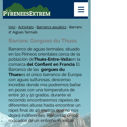
Inici
-
Activitats
-
Barrancs aquàtics
- Barranc
d' Aigües Termals
Barranc Gorgues du Thues
Barranco de aguas termales, situado
en los Pirineos orientales cerca de la
población de
Thuès-Entre-Valls
en la
comarca
del Conflent en Francia
El
Barranco de las
gorgues du
Thues
es el único barranco de Europa
con aguas sulfurosas, descenso
increíble donde nos podremos bañar
en pozas con una temperatura de
entre 30 y 50 grados, durante el
recorrido encontraremos rápeles de
diferentes alturas hasta encontrar un
rápel final de 40 metros que no nos
dejará indiferentes. Recorrido único
rodeados de un entorno increíble.