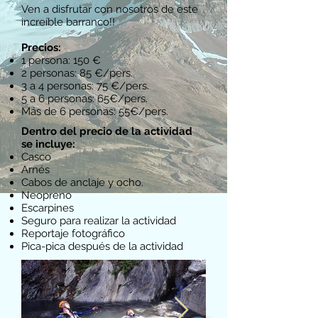
Ven a disfrutar con nosotros de este
increíble barranco!!
Precios:
1 persona: 150 €
2 personas: 85 €/pers.
3 a 4 personas: 75 €/pers.
5 a 6 personas: 65€/pers.
Más de 6 personas: 55€/pers.
Dentro del precio de la actividad
se incluye:
Casco
Arnés
Cabos de anclaje y ocho.
Neopreno
Escarpines
Seguro para realizar la actividad
Reportaje fotográfico
Pica-pica después de la actividad