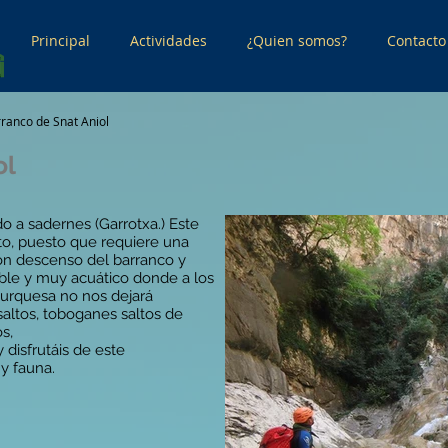
Principal
Actividades
¿Quien somos?
Contacto
ranco de Snat Aniol
ol
o a sadernes (Garrotxa.) Este
o, puesto que requiere una
ión descenso del barranco y
íble y muy acuático donde a los
turquesa no nos dejará
saltos, toboganes saltos de
s,
 disfrutáis de este
y fauna.