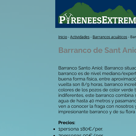
Inicio
-
Actividades
-
Barrancos acuáticos
- Bar
Barranco de Sant Ani
Barranco Santo Aniol: Barranco situad
barranco es de nivel mediano/expert
buena forma física, entre aproximac
vuelta son 8/9 horas, barranco incre
colores de los pozos de color verde 
indiferentes, este barranco combina 
agua de hasta 40 metros y pasamano
ven a conocer la fraga con nosotros y
impresionante barranco y de su flora 
Precios:
1persona 180€/per.
2personas 90€/per.