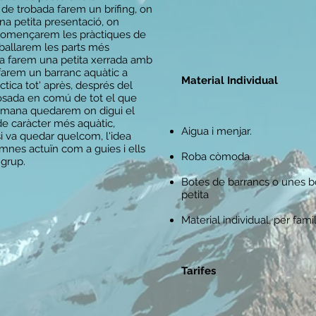
oc de trobada farem un brífing, on
na petita presentació, on
 començarem les pràctiques de
reballarem les parts més
da farem una petita xerrada amb
farem un barranc aquàtic a
Material Individual
tica tot' après, després del
posada en comú de tot el que
setmana quedarem on digui el
 de caràcter més aquàtic,
Aigua i menjar.
 si va quedar quelcom, l'idea
mnes actuïn com a guies i ells
Roba còmoda.
 grup.
Botes de barrancs o unes b
petita
Material individual, per famil
Tarifes