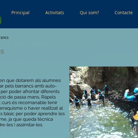
Principal
Activitats
Qui som?
Contacte
rancs
cs
t en que dotarem als alumnes
ar pels barrancs amb auto-
s per poder afrontar diferents
·lació de passa mans, Ràpels
st curs és recomanable tenir
raquisme o haver realitzat al
s bàsic per poder aprendre les
me, ja que queda tècnica
e-les i assimilar-les.