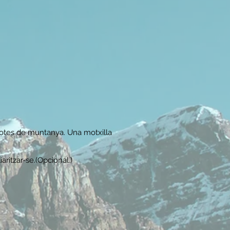
otes de muntanya. Una motxilla
iaritzar-se.(Opcional.)