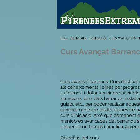
Inici
-
Activitats
-
Formació
- Curs Avançat Bar
Curs Avançat Barran
Curs avançat barrancs: Curs destina
als coneixements i eines per progres
suficiència i dotar les eines suficient
situacions, dins dels barrancs, instal
guiats, etc., per poder realitzar aque
coneixements de les tècniques de bar
curs d'iniciació. Això que demanem é
maniobres avançades del barranquis
requereix un temps i practica, aprendr
Objectius del curs.