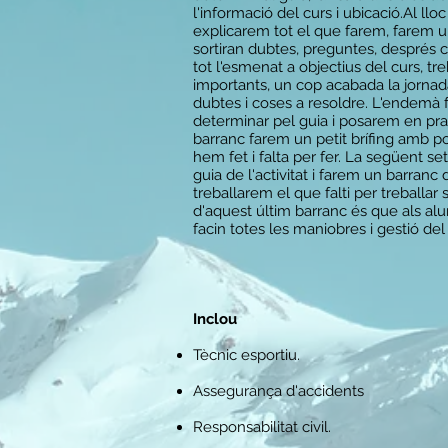
l'informació del curs i ubicació.Al ll
explicarem tot el que farem, farem u
sortiran dubtes, preguntes, després
tot l'esmenat a objectius del curs, t
importants, un cop acabada la jorna
dubtes i coses a resoldre. L'endemà 
determinar pel guia i posarem en prac
barranc farem un petit brífing amb 
hem fet i falta per fer. La següent 
guia de l'activitat i farem un barranc
treballarem el que falti per treballar
d'aquest últim barranc és que als alu
facin totes les maniobres i gestió del
​Inclou
Tècnic esportiu.
Assegurança d'accidents
Responsabilitat civil.