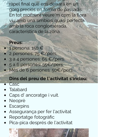
ràpel final que ens deixarà en un
gorg preciós en forma de passadís.
En tot moment veure'm com la flora
viu amb una simbiosi quasi perfecta
amb la roca conglomerada,
característica de la zona.
​Preus:
1 persona: 150 €
2 persones: 75 €/pers.
3 a 4 persones: 65 €/pers.
5 a 6 persones: 55€/pers.
Més de 6 persones: 50€/pers.
Dins del preu de l'activitat s'inclou:
Casc
Talabard
Caps d' ancoratge i vuit.
Neoprè
Escarpins
Assegurança per fer l'activitat
Reportatge fotogràfic
Pica-pica després de l'activitat