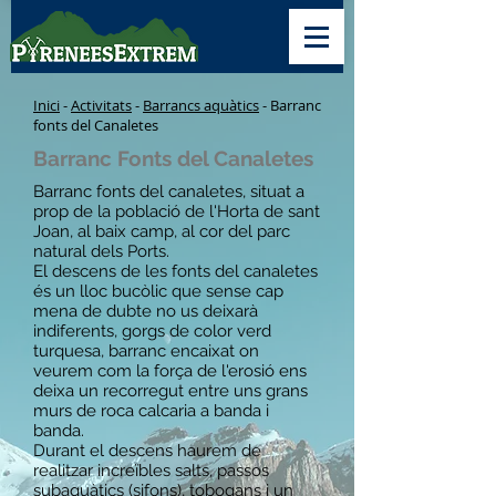
Inici
-
Activitats
-
Barrancs aquàtics
- Barranc
fonts del Canaletes
Barranc Fonts del Canaletes
Barranc fonts del canaletes, situat a
prop de la població de l'Horta de sant
Joan, al baix camp, al cor del parc
natural dels Ports.
El descens de les fonts del canaletes
és un lloc bucòlic que sense cap
mena de dubte no us deixarà
indiferents, gorgs de color verd
turquesa, barranc encaixat on
veurem com la força de l'erosió ens
deixa un recorregut entre uns grans
murs de roca calcaria a banda i
banda.
Durant el descens haurem de
realitzar increïbles salts, passos
subaquàtics (sifons), tobogans i un