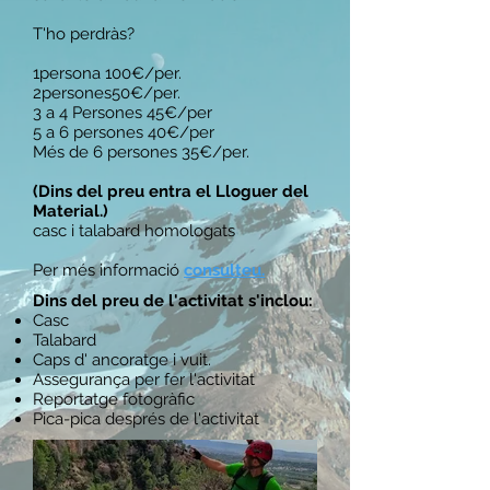
T'ho perdràs?
1persona 100€/per.
2persones50€/per.
3 a 4 Persones 45€/per
5 a 6 persones 40€/per
Més de 6 persones 35€/per.
(Dins del preu entra el Lloguer del
Material.)
casc i talabard homologats
Per més informació
consulteu.
Dins del preu de l'activitat s'inclou:
Casc
Talabard
Caps d' ancoratge i vuit.
Assegurança per fer l'activitat
Reportatge fotogràfic
Pica-pica després de l'activitat