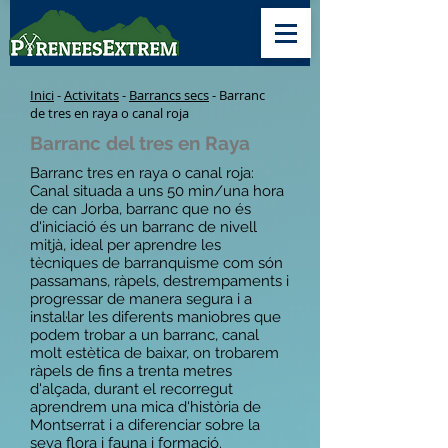
Inici
-
Activitats
-
Barrancs secs
- Barranc
de tres en raya o canal roja
Barranc del tres en Raya
Barranc tres en raya o canal roja:
Canal situada a uns 50 min/una hora
de can Jorba, barranc que no és
d'iniciació és un barranc de nivell
mitjà, ideal per aprendre les
tècniques de barranquisme com són
passamans, ràpels, destrempaments i
progressar de manera segura i a
instal·lar les diferents maniobres que
podem trobar a un barranc, canal
molt estètica de baixar, on trobarem
ràpels de fins a trenta metres
d'alçada, durant el recorregut
aprendrem una mica d'història de
Montserrat i a diferenciar sobre la
seva flora i fauna i formació.