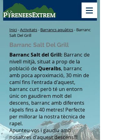
Inici
-
Activitats
-
Barrancs aquàtics
- Barranc
Salt Del Grill
Barranc Salt Del Grill
Barranc Salt del Grill:
Barranc de
nivell mitjà, situat a prop de la
població de
Queralbs
, barranc
amb poca aproximació, 30 min de
camí fins l'entrada d'aquest,
barranc curt però té un entorn
únic on gaudirem molt del
descens, barranc amb diferents
ràpels fins a 40 metres! Perfecte
per millorar la nostra tècnica de
rapel.
Apunteu-vos i gaudiu amb
nosaltres d'aquest descens!!!