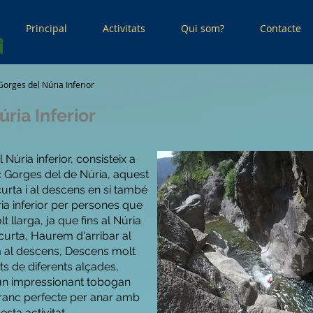
Principal
Activitats
Qui som?
Contacte
orges del Núria Inferior
ria Inferior
 Núria inferior, consisteix a
nc Gorges del de Núria, aquest
urta i al descens en si també
ia inferior per persones que
 llarga, ja que fins al Núria
curta, Haurem d'arribar al
m al descens, Descens molt
ts de diferents alçades,
i un impressionant tobogan
rranc perfecte per anar amb
ta activitat