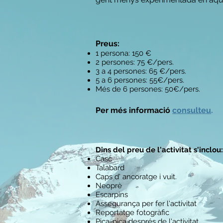
Preus:
1 persona: 150 €
2 persones: 75 €/pers.
3 a 4 persones: 65 €/pers.
5 a 6 persones: 55€/pers.
Més de 6 persones: 50€/pers.
Per més informació
consulteu
.
Dins del preu de l'activitat s'inclou:
Casc
Talabard
Caps d' ancoratge i vuit.
Neoprè
Escarpins
Assegurança per fer l'activitat
Reportatge fotogràfic
Pica-pica després de l'activitat