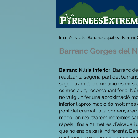
Inici
-
Activitats
-
Barrancs aquàtics
- Barranc G
Barranc Gorges del Nú
Barranc Núria Inferior:
Barranc del
realitzar la segona part del barra
segon tram l'aproximació és més c
es més curt, recomanant fer al Núr
no vulguin fer una aproximació molt
inferior l'aproximació és molt més 
pont del cremal i allà començare
maco, on realitzarem increïbles sal
ràpels . fins a 21 metres d´alçada 
que no ens deixarà indiferents. Ba
gent menys experimentada en aques