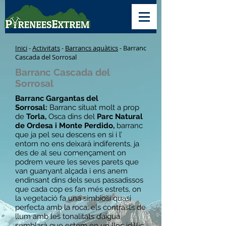
Inici
-
Activitats
-
Barrancs aquàtics
- Barranc
Cascada del Sorrosal
Barranc Cascada del
Sorrosal
Barranc Gargantas del
Sorrosal:
Barranc situat molt a prop
de
Torla,
Osca dins del
Parc Natural
de Ordesa i Monte Perdido,
barranc
que ja pel seu descens en si i l’
entorn no ens deixarà indiferents, ja
des de al seu començament on
podrem veure les seves parets que
van guanyant alçada i ens anem
endinsant dins dels seus passadissos
que cada cop es fan més estrets, on
la vegetació fa una simbiosi quasi
perfecta amb la roca, els contrasts de
llum amb les tonalitats d’aigua
semblarà que estem en un lloc idíl·lic