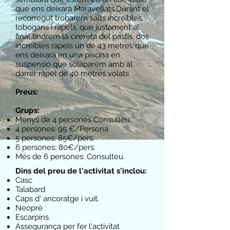
que ens deixarà Maravellats.Durant el
recorregut trobarem salts increïbles,
tobogans i ràpels, que justament al
final tindrem la cirereta del pastís, dos
increïbles ràpels un de 43 metres que
ens deixarà en una piscina en
suspensió que solaparem amb al
darrer ràpel de 40 metres volats
​Preus:
Grups:
Menys de 4 persones Consulteu.
4 persones: 95 €/Persona
5 persones: 85€/pers.
6 persones: 80€/pers.
Més de 6 persones: Consulteu.
Dins del preu de l'activitat s'inclou:
Casc
Talabard
Caps d' ancoratge i vuit.
Neoprè
Escarpins
Assegurança per fer l'activitat