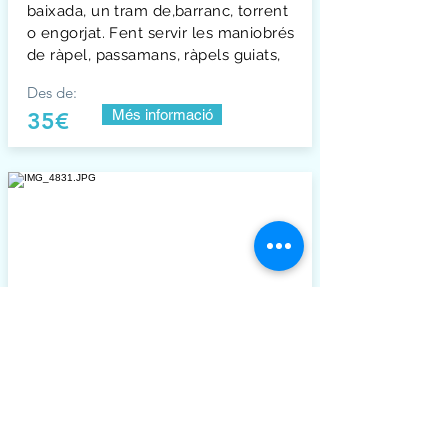
baixada, un tram de,barranc, torrent
o engorjat. Fent servir les maniobrés
de ràpel, passamans, ràpels guiats,
Des de:
Més informació
35€
Via Ferrada de la Cala del
Molí