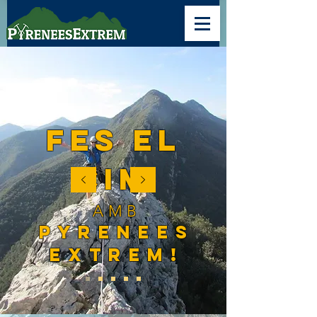
fes el
cim
AMB
PYRENEES
EXTREM!