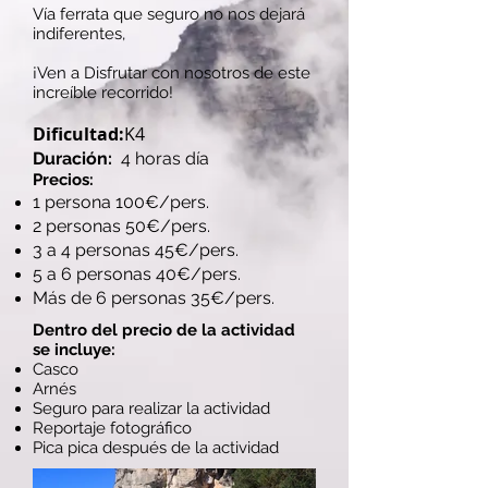
Vía ferrata que seguro no nos dejará
indiferentes,
¡Ven a Disfrutar con nosotros de este
increíble recorrido!
Dificultad:
K4
Duración
:
4 horas día
​Precios:
1 persona 100€/pers.
2 personas 50€/pers.
3 a 4 personas 45€/pers.
5 a 6 personas 40€/pers.
Más de 6 personas 35€/pers.
Dentro del precio de la actividad
se incluye:
Casco
Arnés
Seguro para realizar la actividad
Reportaje fotográfico
Pica pica después de la actividad